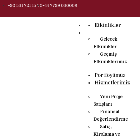
+90 531 721 15 70
+44 7799 030009
Etkinlikler
Gelecek
Etkinlikler
Geçmiş
Etkinliklerimiz
Portföyümüz
Hizmetlerimiz
Yeni Proje
Satışları
Finansal
Değerlendirme
Satış,
Kiralama ve