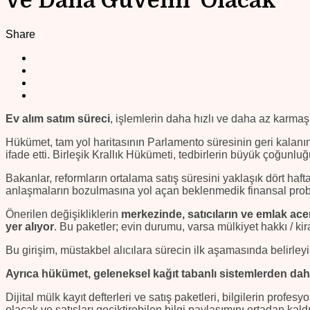
ve Daha Güvenli’ Olacak
Share
Ev alım satım süreci
, işlemlerin daha hızlı ve daha az karmaşı
Hükümet, tam yol haritasının Parlamento süresinin geri kalanı
ifade etti. Birleşik Krallık Hükümeti, tedbirlerin büyük çoğunl
Bakanlar, reformların ortalama satış süresini yaklaşık dört hafta
anlaşmaların bozulmasına yol açan beklenmedik finansal prob
Önerilen değişikliklerin
merkezinde, satıcıların ve emlak ace
yer alıyor
. Bu paketler; evin durumu, varsa mülkiyet hakkı / kir
Bu girişim, müstakbel alıcılara sürecin ilk aşamasında belirleyic
Ayrıca hükümet, geleneksel kağıt tabanlı sistemlerden daha
Dijital mülk kayıt defterleri ve satış paketleri, bilgilerin profe
olacak ve satışları geciktirebilen bilgi paylaşımını ortadan kaldı