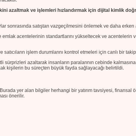
ini azaltmak ve işlemleri hızlandırmak için dijital kimlik doğ
aylar sonrasında satıştan vazgeçilmesini önlemek ve daha erke
likte emlak acentelerinin standartlarını yükseltecek ve acenteleri
satıcıların işlem durumlarını kontrol etmeleri için canlı bir takip 
li sürprizleri azaltarak insanların paralarının cebinde kalmasın
ak kişilerin bu süreçten büyük fayda sağlayacağı belirtildi.
Burada yer alan bilgiler herhangi bir yatırım tavsiyesi, finansal 
sı önerilir.