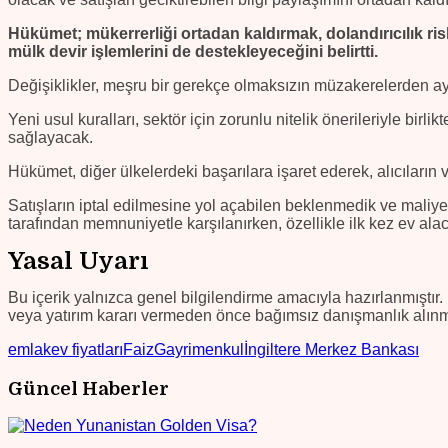
Hükümet; mükerrerliği ortadan kaldırmak, dolandırıcılık risk
mülk devir işlemlerini de destekleyeceğini belirtti.
Değişiklikler, meşru bir gerekçe olmaksızın müzakerelerden 
Yeni usul kuralları, sektör için zorunlu nitelik önerileriyle bir
sağlayacak.
Hükümet, diğer ülkelerdeki başarılara işaret ederek, alıcıların ve 
Satışların iptal edilmesine yol açabilen beklenmedik ve maliyet
tarafından memnuniyetle karşılanırken, özellikle ilk kez ev alac
Yasal Uyarı
Bu içerik yalnızca genel bilgilendirme amacıyla hazırlanmıştır. 
veya yatırım kararı vermeden önce bağımsız danışmanlık alınma
emlak
ev fiyatları
Faiz
Gayrimenkul
İngiltere Merkez Bankası
Güncel Haberler