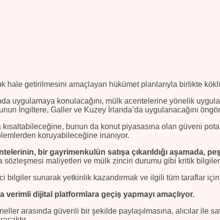
k hale getirilmesini amaçlayan hükümet planlarıyla birlikte köklü
nda uygulamaya konulacağını, mülk acentelerine yönelik uygulama
uğunun İngiltere, Galler ve Kuzey İrlanda’da uygulanacağını öngö
 kısaltabileceğine, bunun da konut piyasasına olan güveni potansiy
lemlerden koruyabileceğine inanıyor.
ntelerinin, bir gayrimenkulün satışa çıkarıldığı aşamada, pe
a sözleşmesi maliyetleri ve mülk zinciri durumu gibi kritik bilgile
i bilgiler sunarak yetkinlik kazandırmak ve ilgili tüm taraflar içi
 verimli dijital platformlara geçiş yapmayı amaçlıyor.
syoneller arasında güvenli bir şekilde paylaşılmasına, alıcılar ile
racaktır.