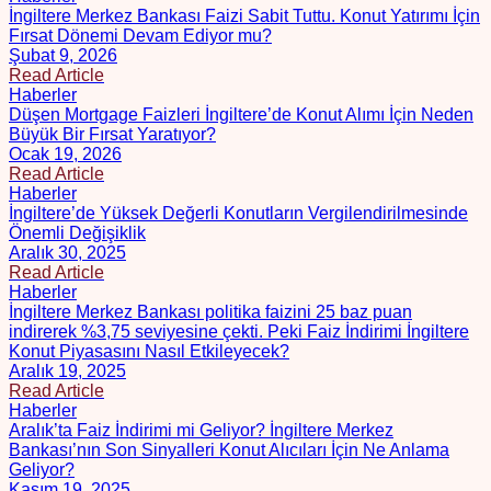
İngiltere Merkez Bankası Faizi Sabit Tuttu. Konut Yatırımı İçin
Fırsat Dönemi Devam Ediyor mu?
Şubat 9, 2026
Read Article
Haberler
Düşen Mortgage Faizleri İngiltere’de Konut Alımı İçin Neden
Büyük Bir Fırsat Yaratıyor?
Ocak 19, 2026
Read Article
Haberler
İngiltere’de Yüksek Değerli Konutların Vergilendirilmesinde
Önemli Değişiklik
Aralık 30, 2025
Read Article
Haberler
İngiltere Merkez Bankası politika faizini 25 baz puan
indirerek %3,75 seviyesine çekti. Peki Faiz İndirimi İngiltere
Konut Piyasasını Nasıl Etkileyecek?
Aralık 19, 2025
Read Article
Haberler
Aralık’ta Faiz İndirimi mi Geliyor? İngiltere Merkez
Bankası’nın Son Sinyalleri Konut Alıcıları İçin Ne Anlama
Geliyor?
Kasım 19, 2025