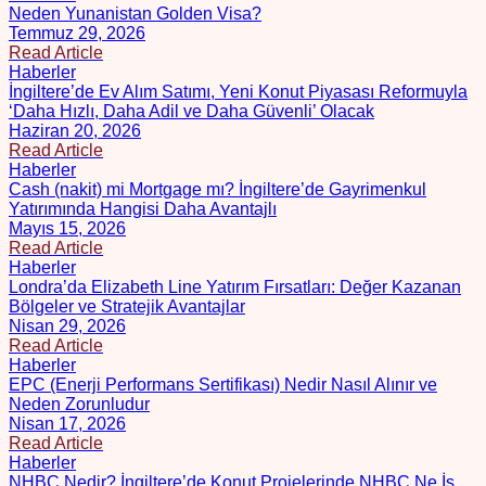
Neden Yunanistan Golden Visa?
Temmuz 29, 2026
Read Article
Haberler
İngiltere’de Ev Alım Satımı, Yeni Konut Piyasası Reformuyla
‘Daha Hızlı, Daha Adil ve Daha Güvenli’ Olacak
Haziran 20, 2026
Read Article
Haberler
Cash (nakit) mi Mortgage mı? İngiltere’de Gayrimenkul
Yatırımında Hangisi Daha Avantajlı
Mayıs 15, 2026
Read Article
Haberler
Londra’da Elizabeth Line Yatırım Fırsatları: Değer Kazanan
Bölgeler ve Stratejik Avantajlar
Nisan 29, 2026
Read Article
Haberler
EPC (Enerji Performans Sertifikası) Nedir Nasıl Alınır ve
Neden Zorunludur
Nisan 17, 2026
Read Article
Haberler
NHBC Nedir? İngiltere’de Konut Projelerinde NHBC Ne İş