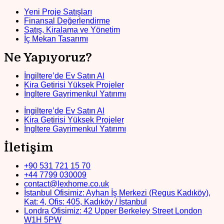
Yeni Proje Satışları
Finansal Değerlendirme
Satış, Kiralama ve Yönetim
İç Mekan Tasarımı
Ne Yapıyoruz?
İngiltere’de Ev Satın Al
Kira Getirisi Yüksek Projeler
İngltere Gayrimenkul Yatırımı
İngiltere’de Ev Satın Al
Kira Getirisi Yüksek Projeler
İngltere Gayrimenkul Yatırımı
İletişim
+90 531 721 15 70
+44 7799 030009
contact@lexhome.co.uk
İstanbul Ofisimiz: Ayhan İş Merkezi (Regus Kadıköy),
Kat: 4, Ofis: 405, Kadıköy / İstanbul
Londra Ofisimiz: 42 Upper Berkeley Street London
W1H 5PW