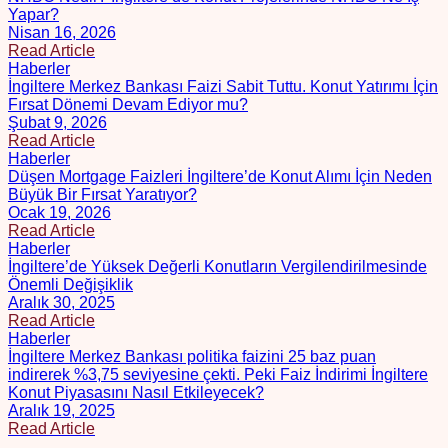
Yapar?
Nisan 16, 2026
Read Article
Haberler
İngiltere Merkez Bankası Faizi Sabit Tuttu. Konut Yatırımı İçin
Fırsat Dönemi Devam Ediyor mu?
Şubat 9, 2026
Read Article
Haberler
Düşen Mortgage Faizleri İngiltere’de Konut Alımı İçin Neden
Büyük Bir Fırsat Yaratıyor?
Ocak 19, 2026
Read Article
Haberler
İngiltere’de Yüksek Değerli Konutların Vergilendirilmesinde
Önemli Değişiklik
Aralık 30, 2025
Read Article
Haberler
İngiltere Merkez Bankası politika faizini 25 baz puan
indirerek %3,75 seviyesine çekti. Peki Faiz İndirimi İngiltere
Konut Piyasasını Nasıl Etkileyecek?
Aralık 19, 2025
Read Article