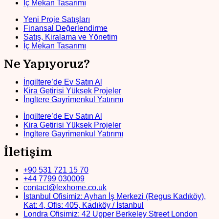
İç Mekan Tasarımı
Yeni Proje Satışları
Finansal Değerlendirme
Satış, Kiralama ve Yönetim
İç Mekan Tasarımı
Ne Yapıyoruz?
İngiltere’de Ev Satın Al
Kira Getirisi Yüksek Projeler
İngltere Gayrimenkul Yatırımı
İngiltere’de Ev Satın Al
Kira Getirisi Yüksek Projeler
İngltere Gayrimenkul Yatırımı
İletişim
+90 531 721 15 70
+44 7799 030009
contact@lexhome.co.uk
İstanbul Ofisimiz: Ayhan İş Merkezi (Regus Kadıköy),
Kat: 4, Ofis: 405, Kadıköy / İstanbul
Londra Ofisimiz: 42 Upper Berkeley Street London